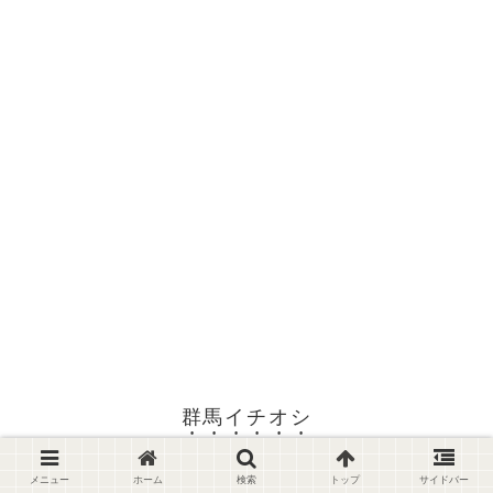
群馬イチオシ
© 2024 群馬イチオシ.
メニュー
ホーム
検索
トップ
サイドバー