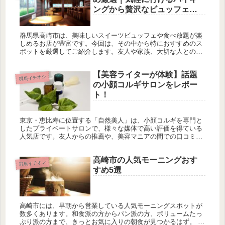
ングから贅沢なビュッフェま
で
群馬県高崎市は、美味しいスイーツビュッフェや食べ放題が楽
しめるお店が豊富です。今回は、その中から特におすすめのス
ポットを厳選してご紹介します。友人や家族、大切な人との時
間を楽しむのにぴったりな、高崎のスイーツ食べ放題の魅力を
堪能してみてくだ...
【美容ライターが体験】話題
群馬イチオシ
の小顔コルギサロンをレポー
ト！
東京・恵比寿に位置する「自然美人」は、小顔コルギを専門と
したプライベートサロンで、様々な媒体で高い評価を得ている
人気店です。友人からの推薦や、美容マニアの間での口コミで
名を馳せるこのサロンの実力を自身で実感したく、今回訪問を
決意しました。サ...
高崎市の人気モーニングおす
群馬イチオシ
すめ5選
高崎市には、早朝から営業している人気モーニングスポットが
数多くあります。和食派の方からパン派の方、ボリュームたっ
ぷり派の方まで、きっとお気に入りの朝食が見つかるはず。 今