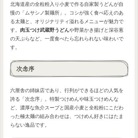
北海道産の全粒粉入り小麦で作る自家製うどんが自
慢の「ムサシノ製麺所」。コシが強く食べ応えのあ
る太麺と、オリジナリティ溢れるメニューが魅力で
す。
肉玉つけ武蔵野うどん
や野菜かき揚げと深谷葱
の天ぷらなど、一度食べたら忘れられない味わいで
す。
次念序
六厘舎の姉妹店であり、行列ができるほどの人気を
誇る「次念序」。特製つけめんや味玉つけめんな
ど、濃厚な魚介スープと国産小麦と全粒粉にこだわ
った極太麺の組み合わせは、つけめん好きにはたま
らない逸品です。