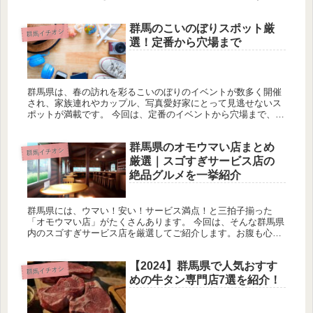
回は高崎市内の人気モーニングおすすめ5選をご紹介します。
①喫茶コンパ...
群馬のこいのぼりスポット厳
群馬イチオシ
選！定番から穴場まで
群馬県は、春の訪れを彩るこいのぼりのイベントが数多く開催
され、家族連れやカップル、写真愛好家にとって見逃せないス
ポットが満載です。 今回は、定番のイベントから穴場まで、群
馬県内で開催されるこいのぼりのおすすめスポットを厳選して
ご紹介します。...
群馬県のオモウマい店まとめ
群馬イチオシ
厳選｜スゴすぎサービス店の
絶品グルメを一挙紹介
群馬県には、ウマい！安い！サービス満点！と三拍子揃った
「オモウマい店」がたくさんあります。 今回は、そんな群馬県
内のスゴすぎサービス店を厳選してご紹介します。お腹も心も
満たされること間違いなしの絶品グルメスポットをお楽しみく
ださい。 髙砂庵...
【2024】群馬県で人気おすす
群馬イチオシ
めの牛タン専門店7選を紹介！