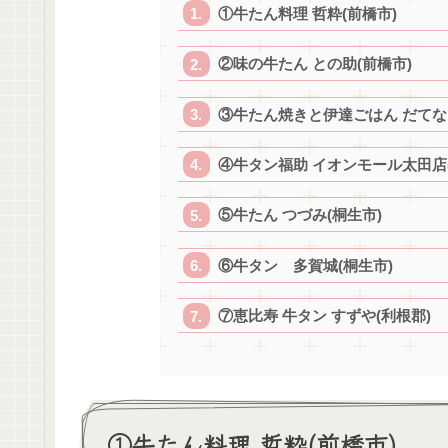
①牛たん料理 哲粋(前橋市)
②味の牛たん との助(前橋市)
③牛たん焼きと伊達ごはん だてな
④牛タン福助 イオンモール太田店(
⑤牛たん つづみ(桐生市)
⑥牛タン 多賀城(桐生市)
⑦恵比寿 牛タン すずや(利根郡)
①牛たん料理 哲粋(前橋市)